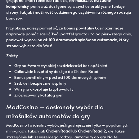
grając na smartfonie lub tablecie,
nie musisz iść na żadne
kompromisy
, ponieważ dostępne są wszystkie praktyczne funkcje
strony, tak jak i możliwość codziennego uzyskiwania różnego rodzaju
bonusów.
Przy okazji, należy pamiętać, że bonus powitalny Casinozer może
naprawdę pomóc zasilić Twój portfel gracza i to od pierwszego dnia,
ponieważ wynosi on
aż 100 darmowych spinów na automacie
, który
strona wybierze dla Was!
Zalety:
Gry na żywo w wysokiej rozdzielczości bez opóźnień
Całkowicie bezpłatny dostęp do Chicken Road
Bonus powitalny w postaci 100 darmowych spinów
Szybkie i bezpieczne wypłaty
Witryna akceptuje kryptowaluty
Zróżnicowany katalog gier
MadCasino – doskonały wybór dla
miłośników automatów do gry
MadCasino to idealny wybór, jeśli gustujesz nie tylko w popularnych
mini-grach, takich jak
Chicken Road lub Chicken Road 2,
ale także
szczególnie lubisz wszelkiego rodzaju automaty do gry. Na tej