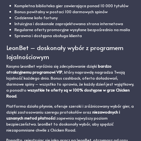
Kompletna biblioteka gier zawierająca ponad 10 000 tytułów
Bonus powitalny w postaci 100 darmowych spinów
Codzienne koło fortuny
Intuicyjna i doskonale zaprojektowana strona internetowa
Regularne oferty promocyjne wysyłane bezpośrednio na maila
Sprawna i dostępna obsługa klienta
LeonBet – doskonały wybór z programem
lojalnościowym
Kasyno LeonBet wyróżnia się zdecydowanie dzięki
bardzo
atrakcyjnemu programowi VIP
, który naprawdę nagradza Twoją
lojalność każdego dnia. Bonus cashback, oferta doładowań,
darmowe spiny – wszystko to sprawia, że każdy dzień jest wyjątkowy,
a ponadto
wszystkie te oferty są w 100% dostępne w grze Chicken
Road
.
Platforma działa płynnie, oferuje szeroki i zróżnicowany wybór gier, a
dzięki zastosowaniu szeregu protokołów oraz
niezawodnych i
uznanych metod płatności
zapewnia najwyższy poziom
bezpieczeństwa. LeonBet to doskonały wybór, aby spędzić
niezapomniane chwile z Chicken Road.
Ponadto, rejestrując się jako gracz na LeonBet, otrzymasz od razu