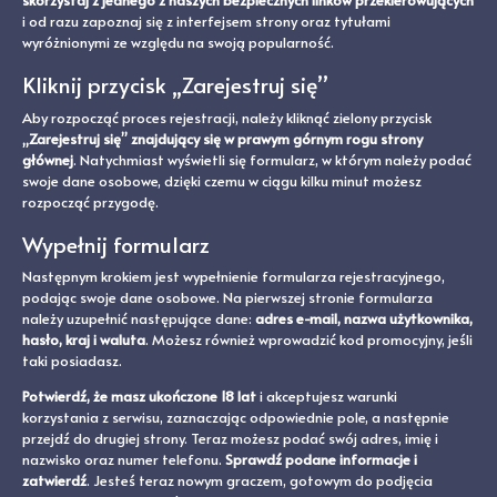
skorzystaj z jednego z naszych bezpiecznych linków przekierowujących
i od razu zapoznaj się z interfejsem strony oraz tytułami
wyróżnionymi ze względu na swoją popularność.
Kliknij przycisk „Zarejestruj się”
Aby rozpocząć proces rejestracji, należy kliknąć zielony przycisk
„Zarejestruj się” znajdujący się w prawym górnym rogu strony
głównej
. Natychmiast wyświetli się formularz, w którym należy podać
swoje dane osobowe, dzięki czemu w ciągu kilku minut możesz
rozpocząć przygodę.
Wypełnij formularz
Następnym krokiem jest wypełnienie formularza rejestracyjnego,
podając swoje dane osobowe. Na pierwszej stronie formularza
należy uzupełnić następujące dane:
adres e-mail, nazwa użytkownika,
hasło, kraj i waluta
. Możesz również wprowadzić kod promocyjny, jeśli
taki posiadasz.
Potwierdź, że masz ukończone 18 lat
i akceptujesz warunki
korzystania z serwisu, zaznaczając odpowiednie pole, a następnie
przejdź do drugiej strony. Teraz możesz podać swój adres, imię i
nazwisko oraz numer telefonu.
Sprawdź podane informacje i
zatwierdź
. Jesteś teraz nowym graczem, gotowym do podjęcia