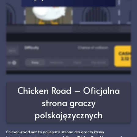
Chicken Road – Oficjalna
strona graczy
polskojęzycznych
Chicken-road.net to najlepsza strona dla graczy kasyn