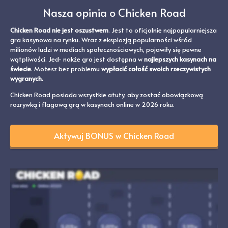
Nasza opinia o Chicken Road
Chicken Road nie jest oszustwem
. Jest to oficjalnie najpopularniejsza
gra kasynowa na rynku. Wraz z eksplozją popularności wśród
milionów ludzi w mediach społecznościowych, pojawiły się pewne
wątpliwości. Jed- nakże gra jest dostępna w
najlepszych kasynach na
świecie
. Możesz bez problemu
wypłacić całość swoich rzeczywistych
wygranych.
Chicken Road posiada wszystkie atuty, aby zostać obowiązkową
rozrywką i flagową grą w kasynach online w 2026 roku.
Aktywuj BONUS w Chicken Road