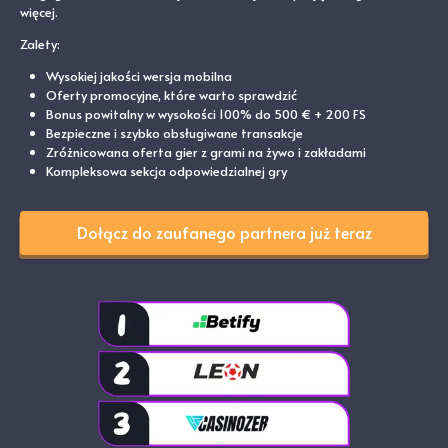
więcej.
Zalety:
Wysokiej jakości wersja mobilna
Oferty promocyjne, które warto sprawdzić
Bonus powitalny w wysokości 100% do 500 € + 200 FS
Bezpieczne i szybko obsługiwane transakcje
Zróżnicowana oferta gier z grami na żywo i zakładami
Kompleksowa sekcja odpowiedzialnej gry
Dołącz do zaufanego partnera już teraz