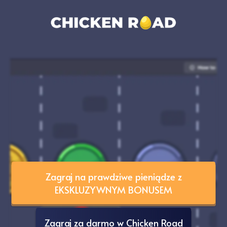
Zagraj na prawdziwe pieniądze z
EKSKLUZYWNYM BONUSEM
Zagraj za darmo w Chicken Road