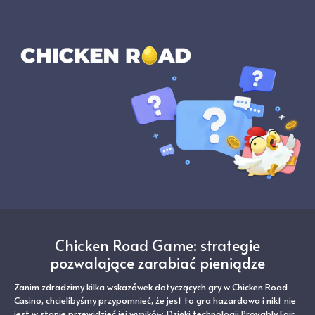
Chicken Road Game: strategie
pozwalające zarabiać pieniądze
Zanim zdradzimy kilka wskazówek dotyczących gry w Chicken Road
Casino, chcielibyśmy przypomnieć, że jest to gra hazardowa i nikt nie
jest w stanie przewidzieć jej wyników. Dzięki technologii Provably Fair