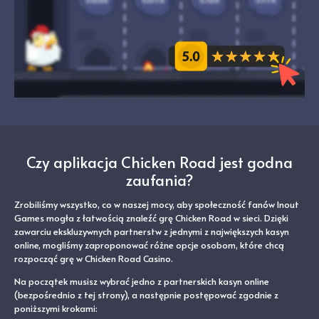
Czy aplikacja Chicken Road jest godna
zaufania?
Zrobiliśmy wszystko, co w naszej mocy, aby społeczność fanów Inout
Games mogła z łatwością znaleźć grę Chicken Road w sieci. Dzięki
zawarciu ekskluzywnych partnerstw z jednymi z największych kasyn
online, mogliśmy zaproponować różne opcje osobom, które chcą
rozpocząć grę w Chicken Road Casino.
Na początek musisz wybrać jedno z partnerskich kasyn online
(bezpośrednio z tej strony), a następnie postępować zgodnie z
poniższymi krokami: