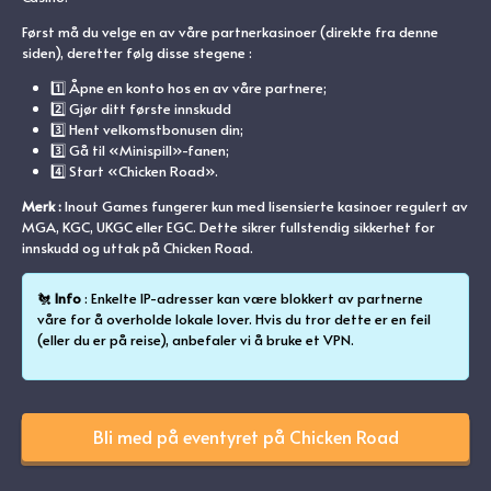
Først må du velge en av våre partnerkasinoer (direkte fra denne
siden), deretter følg disse stegene :
1️⃣ Åpne en konto hos en av våre partnere;
2️⃣ Gjør ditt første innskudd
3️⃣ Hent velkomstbonusen din;
3️⃣ Gå til «Minispill»-fanen;
4️⃣ Start «Chicken Road».
Merk :
Inout Games fungerer kun med lisensierte kasinoer regulert av
MGA, KGC, UKGC eller EGC. Dette sikrer fullstendig sikkerhet for
innskudd og uttak på Chicken Road.
🐔
Info
: Enkelte IP-adresser kan være blokkert av partnerne
våre for å overholde lokale lover. Hvis du tror dette er en feil
(eller du er på reise), anbefaler vi å bruke et VPN.
Bli med på eventyret på Chicken Road