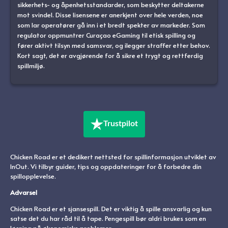
sikkerhets- og åpenhetsstandarder, som beskytter deltakerne
mot svindel. Disse lisensene er anerkjent over hele verden, noe
som lar operatører gå inn i et bredt spekter av markeder. Som
regulator oppmuntrer Curaçao eGaming til etisk spilling og
fører aktivt tilsyn med samsvar, og ilegger straffer etter behov.
Kort sagt, det er avgjørende for å sikre et trygt og rettferdig
spillmiljø.
Trustpilot
Chicken Road er et dedikert nettsted for spillinformasjon utviklet av
InOut. Vi tilbyr guider, tips og oppdateringer for å forbedre din
spillopplevelse.
Advarsel
Chicken Road er et sjansespill. Det er viktig å spille ansvarlig og kun
satse det du har råd til å tape. Pengespill bør aldri brukes som en