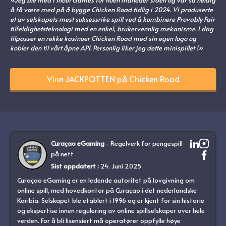
«Jeg ble med i Inout Games for noen måneder siden og var så heldig
å få være med på å bygge Chicken Road tidlig i 2024. Vi produserte
et av selskapets mest suksessrike spill ved å kombinere Provably Fair
tilfeldighetsteknologi med en enkel, brukervennlig mekanisme. I dag
tilpasser en rekke kasinoer Chicken Road med sin egen logo og
kobler den til vårt åpne API. Personlig liker jeg dette minispillet !»
Vinn JACKPOTTEN på Chicken Road
Curaçao eGaming
-
Regelverk for pengespill
på nett
Sist oppdatert
:
24. Juni 2025
Curaçao eGaming er en ledende autoritet på lovgivning om
online spill, med hovedkontor på Curaçao i det nederlandske
Karibia. Selskapet ble etablert i 1996 og er kjent for sin historie
og ekspertise innen regulering av online spillselskaper over hele
verden. For å bli lisensiert må operatører oppfylle høye