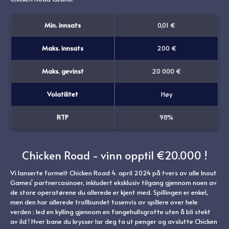
Min. innsats
0,01 €
Maks. innsats
200 €
Maks. gevinst
20 000 €
Volatilitet
Høy
RTP
98%
Chicken Road - vinn opptil €20.000 !
Vi lanserte formelt Chicken Road 4. april 2024 på tvers av alle Inout
Games' partnercasinoer, inkludert eksklusiv tilgang gjennom noen av
de store operatørene du allerede er kjent med. Spillingen er enkel,
men den har allerede trollbundet tusenvis av spillere over hele
verden : led en kylling gjennom en fangehullsgrotte uten å bli stekt
av ild ! Hver bane du krysser lar deg ta ut penger og avslutte Chicken