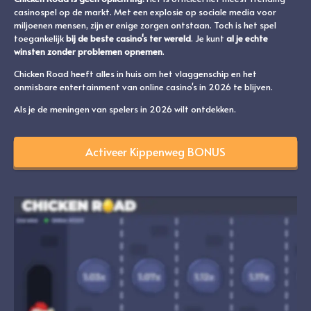
casinospel op de markt. Met een explosie op sociale media voor
miljoenen mensen, zijn er enige zorgen ontstaan. Toch is het spel
toegankelijk
bij de beste casino's ter wereld
. Je kunt
al je echte
winsten zonder problemen opnemen
.
Chicken Road heeft alles in huis om het vlaggenschip en het
onmisbare entertainment van online casino's in 2026 te blijven.
Als je de meningen van spelers in 2026 wilt ontdekken.
Activeer Kippenweg BONUS