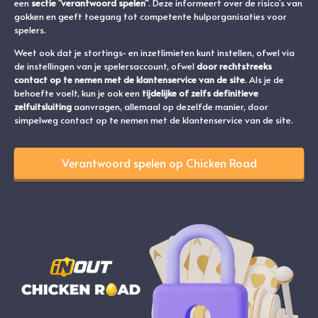
een
sectie "verantwoord spelen"
. Deze informeert over de risico's van
gokken en geeft toegang tot competente hulporganisaties voor
spelers.
Weet ook dat je stortings- en inzetlimieten kunt instellen, ofwel via
de instellingen van je spelersaccount, ofwel
door rechtstreeks
contact op te nemen met de klantenservice van de site
. Als je de
behoefte voelt, kun je ook een
tijdelijke of zelfs definitieve
zelfuitsluiting
aanvragen, allemaal op dezelfde manier, door
simpelweg contact op te nemen met de klantenservice van de site.
Verantwoord spelen op Chicken Road