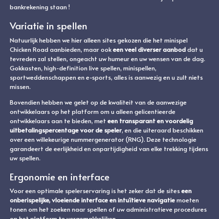
bankrekening staan !
Variatie in spellen
Natuurlijk hebben we hier alleen sites gekozen die het minispel
Chicken Road aanbieden, maar ook
een veel diverser aanbod
dat u
tevreden zal stellen, ongeacht uw humeur en uw wensen van de dag.
Gokkasten, high-definition live spellen, minispellen,
sportweddenschappen en e-sports, alles is aanwezig en u zult niets
missen.
Bovendien hebben we gelet op de kwaliteit van de aanwezige
ontwikkelaars op het platform om u alleen gelicentieerde
ontwikkelaars aan te bieden, met
een transparant en voordelig
uitbetalingspercentage voor de speler
, en die uiteraard beschikken
over een willekeurige nummergenerator (RNG). Deze technologie
garandeert de eerlijkheid en onpartijdigheid van elke trekking tijdens
uw spellen.
Ergonomie en interface
Voor een optimale spelerservaring is het zeker dat de sites
een
onberispelijke, vloeiende interface en intuïtieve navigatie
moeten
tonen om het zoeken naar spellen of uw administratieve procedures
op het platform te vergemakkelijken.