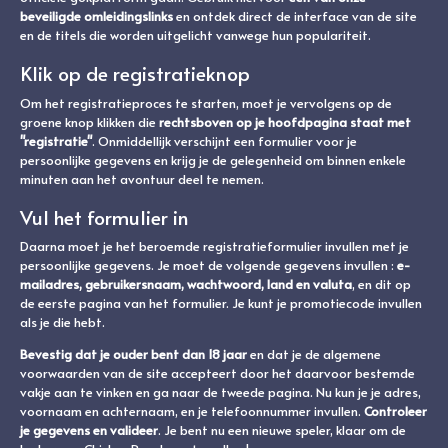
beveiligde omleidingslinks
en ontdek direct de interface van de site
en de titels die worden uitgelicht vanwege hun populariteit.
Klik op de registratieknop
Om het registratieproces te starten, moet je vervolgens op de
groene knop klikken die
rechtsboven op je hoofdpagina staat met
"registratie"
. Onmiddellijk verschijnt een formulier voor je
persoonlijke gegevens en krijg je de gelegenheid om binnen enkele
minuten aan het avontuur deel te nemen.
Vul het formulier in
Daarna moet je het beroemde registratieformulier invullen met je
persoonlijke gegevens. Je moet de volgende gegevens invullen :
e-
mailadres, gebruikersnaam, wachtwoord, land en valuta
, en dit op
de eerste pagina van het formulier. Je kunt je promotiecode invullen
als je die hebt.
Bevestig dat je ouder bent dan 18 jaar
en dat je de algemene
voorwaarden van de site accepteert door het daarvoor bestemde
vakje aan te vinken en ga naar de tweede pagina. Nu kun je je adres,
voornaam en achternaam, en je telefoonnummer invullen.
Controleer
je gegevens en valideer
. Je bent nu een nieuwe speler, klaar om de