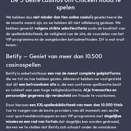
spelen
We hebben dus
niet minder dan tien online casino's
geselecteerd die
de moeite waard zijn, en we hebben dit niet willekeurig gedaan. We
hebben gewerkt
volgens strikte selectiecriteria
zoals de kwaliteit van
de spellenbibliotheek, de veiligheid van de site, de voordelen van het
VIP-programma en de aangeboden betaalmethoden. Dit is wat eruit
kwam :
Betify – Geniet van meer dan 10.500
casinospellen
Betify is onbetwistbaar
een van de meest complete gokplatforms
die we tot nu toe hebben gezien. Allereerst hebben we vastgesteld
dat dit
een betrouwbare site
is, die een conforme spellicentie bezit
en voldoet aan zeer hoge veiligheidscriteria.
Al je transacties en
persoonlijke gegevens zijn versleuteld
om fraude te voorkomen.
Door hieraan
een XXL-spellenbibliotheek van meer dan 10.000 titels
toe te voegen van de beste providers van dit moment, een sectie
voor sportweddenschappen en een VIP-programma met
dagelijkse
missies en een rad van fortuin
dat dagelijks kan worden gedraaid,
durven we te stellen dat Betify zich schaart onder de onmisbare