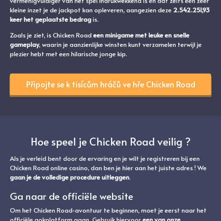
vermenigvuldiger van het spel indrukwekkend is en dat zelfs een zeer
kleine inzet je de jackpot kan opleveren, aangezien deze
2.542.251,93
keer het geplaatste bedrag
is.
Zoals je ziet, is Chicken Road
een minigame met leuke en snelle
gameplay
, waarin je aanzienlijke winsten kunt verzamelen terwijl je
plezier hebt met een hilarische jonge kip.
Připojte se k tisícům hráčů ve hře Chicken Road
Hoe speel je Chicken Road veilig ?
Als je verleid bent door de ervaring en je wilt je registreren bij een
Chicken Road online casino, dan ben je hier aan het juiste adres ! We
gaan je de volledige procedure uitleggen
.
Ga naar de officiële website
Om het Chicken Road-avontuur te beginnen, moet je eerst naar het
officiële gokplatform gaan. Gebruik hiervoor
een van onze