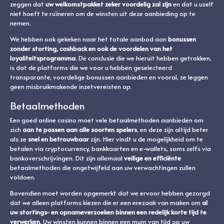
zeggen dat
uw welkomstpakket zeker voordelig zal zijn
en dat u uzelf
niet hoeft te ruïneren om de winsten uit deze aanbieding op te
nemen.
We hebben ook gekeken naar het totale aanbod aan
bonussen
zonder storting, cashback en ook de voordelen van het
loyaliteitsprogramma
. De conclusie die we hieruit hebben getrokken,
is dat de platforms die we voor u hebben geselecteerd
transparante, voordelige bonussen aanbieden en vooral, ze leggen
geen misbruikmakende inzetvereisten op.
Betaalmethoden
Een goed online casino moet vele betaalmethoden aanbieden om
zich
aan te passen aan alle soorten spelers
, en deze zijn altijd beter
als ze
snel en betrouwbaar
zijn. Hier vindt u de mogelijkheid om te
betalen via cryptocurrency, bankkaarten en e-wallets, soms zelfs via
bankoverschrijvingen. Dit zijn allemaal
veilige en efficiënte
betaalmethoden die ongetwijfeld aan uw verwachtingen zullen
voldoen.
Bovendien moet worden opgemerkt dat we ervoor hebben gezorgd
dat we alleen platforms kiezen die er een erezaak van maken om
al
uw stortings- en opnameverzoeken binnen een redelijk korte tijd te
verwerken
. Uw winsten kunnen binnen een mum van tijd op uw