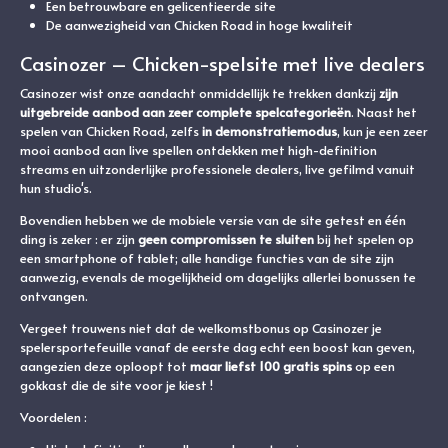
Een betrouwbare en gelicentieerde site
De aanwezigheid van Chicken Road in hoge kwaliteit
Casinozer – Chicken-spelsite met live dealers
Casinozer wist onze aandacht onmiddellijk te trekken dankzij
zijn
uitgebreide aanbod aan zeer complete spelcategorieën
. Naast het
spelen van Chicken Road, zelfs
in demonstratiemodus
, kun je een zeer
mooi aanbod aan live spellen ontdekken met high-definition
streams en uitzonderlijke professionele dealers, live gefilmd vanuit
hun studio's.
Bovendien hebben we de mobiele versie van de site getest en één
ding is zeker : er zijn
geen compromissen te sluiten
bij het spelen op
een smartphone of tablet; alle handige functies van de site zijn
aanwezig, evenals de mogelijkheid om dagelijks allerlei bonussen te
ontvangen.
Vergeet trouwens niet dat de welkomstbonus op Casinozer je
spelersportefeuille vanaf de eerste dag echt een boost kan geven,
aangezien deze oploopt tot
maar liefst 100 gratis spins
op een
gokkast die de site voor je kiest !
Voordelen :