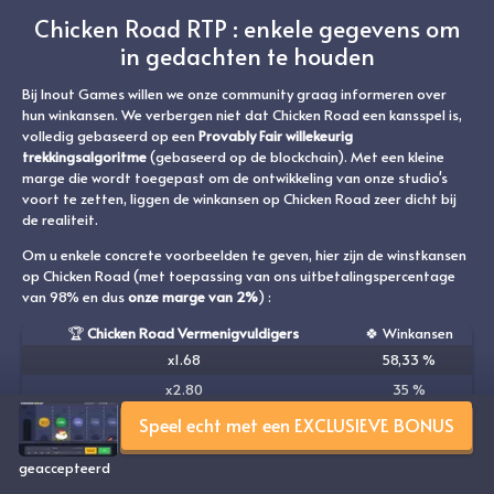
Chicken Road RTP : enkele gegevens om
in gedachten te houden
Bij Inout Games willen we onze community graag informeren over
hun winkansen. We verbergen niet dat Chicken Road een kansspel is,
volledig gebaseerd op een
Provably Fair willekeurig
trekkingsalgoritme
(gebaseerd op de blockchain). Met een kleine
marge die wordt toegepast om de ontwikkeling van onze studio's
voort te zetten, liggen de winkansen op Chicken Road zeer dicht bij
de realiteit.
Om u enkele concrete voorbeelden te geven, hier zijn de winstkansen
op Chicken Road (met toepassing van ons uitbetalingspercentage
van 98% en dus
onze marge van 2%
) :
🏆
Chicken Road Vermenigvuldigers
🍀 Winkansen
x1.68
58,33 %
x2.80
35 %
x9.08
10,79 %
Speel echt met een EXCLUSIEVE BONUS
x34.67
2,82 %
geaccepteerd
x1000
0,098 %