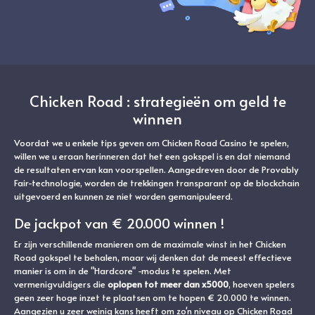
Chicken Road : strategieën om geld te
winnen
Voordat we u enkele tips geven om Chicken Road Casino te spelen,
willen we u eraan herinneren dat het een gokspel is en dat niemand
de resultaten ervan kan voorspellen. Aangedreven door de Provably
Fair-technologie, worden de trekkingen transparant op de blockchain
uitgevoerd en kunnen ze niet worden gemanipuleerd.
De jackpot van € 20.000 winnen !
Er zijn verschillende manieren om de maximale winst in het Chicken
Road gokspel te behalen, maar wij denken dat de meest effectieve
manier is om in de "Hardcore" -modus te spelen. Met
vermenigvuldigers die
oplopen tot meer dan x5000
, hoeven spelers
geen zeer hoge inzet te plaatsen om te hopen € 20.000 te winnen.
Aangezien u zeer weinig kans heeft om zo'n niveau op Chicken Road