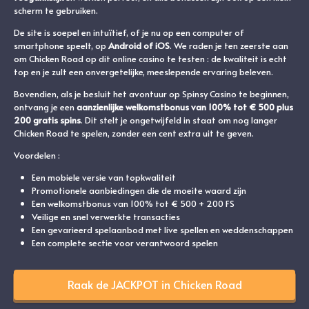
scherm te gebruiken.
De site is soepel en intuïtief, of je nu op een computer of
smartphone speelt, op
Android of iOS
. We raden je ten zeerste aan
om Chicken Road op dit online casino te testen : de kwaliteit is echt
top en je zult een onvergetelijke, meeslepende ervaring beleven.
Bovendien, als je besluit het avontuur op Spinsy Casino te beginnen,
ontvang je een
aanzienlijke welkomstbonus van 100% tot € 500 plus
200 gratis spins
. Dit stelt je ongetwijfeld in staat om nog langer
Chicken Road te spelen, zonder een cent extra uit te geven.
Voordelen :
Een mobiele versie van topkwaliteit
Promotionele aanbiedingen die de moeite waard zijn
Een welkomstbonus van 100% tot € 500 + 200 FS
Veilige en snel verwerkte transacties
Een gevarieerd spelaanbod met live spellen en weddenschappen
Een complete sectie voor verantwoord spelen
Raak de JACKPOT in Chicken Road