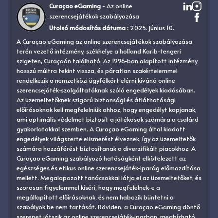
Curaçao eGaming
-
Az online
szerencsejátékok szabályozása
Utolsó módosítás dátuma
:
2025. június 10.
A Curaçao eGaming az online szerencsejátékok szabályozása
terén vezető intézmény, székhelye a holland Karib-tengeri
szigeten, Curaçaón található. Az 1996-ban alapított intézmény
hosszú múltra tekint vissza, és páratlan szakértelemmel
rendelkezik a nemzetközi ügyfélkört elérni kívánó online
szerencsejáték-szolgáltatóknak szóló engedélyek kiadásában.
Az üzemeltetőknek szigorú biztonsági és átláthatósági
előírásoknak kell megfelelniük ahhoz, hogy engedélyt kapjanak,
ami optimális védelmet biztosít a játékosok számára a csalárd
gyakorlatokkal szemben. A Curaçao eGaming által kiadott
engedélyek világszerte elismerést élveznek, így az üzemeltetők
számára hozzáférést biztosítanak a diverzifikált piacokhoz. A
Curaçao eGaming szabályozó hatóságként elkötelezett az
egészséges és etikus online szerencsejáték-iparág előmozdítása
mellett. Megalapozott tanácsokkal látja el az üzemeltetőket, és
szorosan figyelemmel kíséri, hogy megfelelnek-e a
megállapított előírásoknak, és nem habozik büntetni a
szabályok be nem tartását. Röviden, a Curaçao eGaming döntő
szerepet játszik az online szerencsejáték-iparban, megbízható