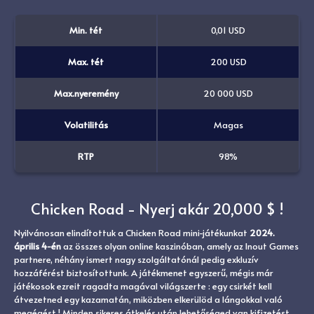
Min. tét
0,01 USD
Max. tét
200 USD
Max.nyeremény
20 000 USD
Volatilitás
Magas
RTP
98%
Chicken Road - Nyerj akár 20,000 $ !
Nyilvánosan elindítottuk a Chicken Road mini-játékunkat
2024.
április 4-én
az összes olyan online kaszinóban, amely az Inout Games
partnere, néhány ismert nagy szolgáltatónál pedig exkluzív
hozzáférést biztosítottunk. A játékmenet egyszerű, mégis már
játékosok ezreit ragadta magával világszerte : egy csirkét kell
átvezetned egy kazamatán, miközben elkerülöd a lángokkal való
megégést ! Minden sikeres átkelés után lehetőséged van kifizetést