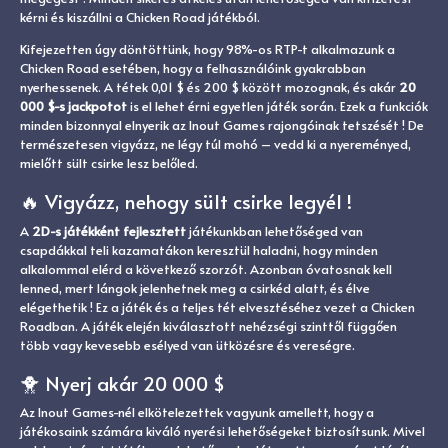
kérni és kiszállni a Chicken Road játékból.
Kifejezetten úgy döntöttünk, hogy 98%-os RTP-t alkalmazunk a
Chicken Road esetében, hogy a felhasználóink gyakrabban
nyerhessenek. A tétek 0,01 $ és 200 $ között mozognak, és akár
20
000 $-s jackpotot
is el lehet érni egyetlen játék során. Ezek a funkciók
minden bizonnyal elnyerik az Inout Games rajongóinak tetszését ! De
természetesen vigyázz, ne légy túl mohó – vedd ki a nyereményed,
mielőtt sült csirke lesz belőled.
🔥 Vigyázz, nehogy sült csirke legyél !
A
2D-s játékként fejlesztett
játékunkban lehetőséged van
csapdákkal teli kazamatákon keresztül haladni, hogy minden
alkalommal elérd a következő szorzót. Azonban óvatosnak kell
lenned, mert lángok jelenhetnek meg a csirkéd alatt, és élve
elégethetik ! Ez a játék és a teljes tét elvesztéséhez vezet a Chicken
Roadban. A játék elején kiválasztott nehézségi szinttől függően
több vagy kevesebb esélyed van ütközésre és vereségre.
🐥 Nyerj akár 20 000 $
Az Inout Games-nél elkötelezettek vagyunk amellett, hogy a
játékosaink számára kiváló nyerési lehetőségeket biztosítsunk. Mivel