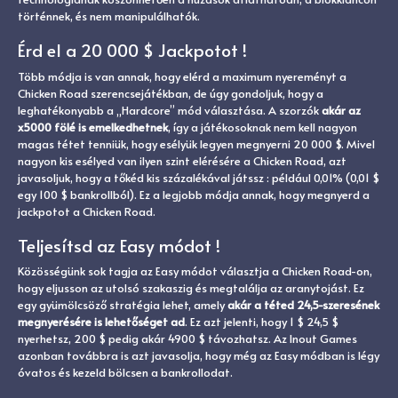
történnek, és nem manipulálhatók.
Érd el a 20 000 $ Jackpotot !
Több módja is van annak, hogy elérd a maximum nyereményt a
Chicken Road szerencsejátékban, de úgy gondoljuk, hogy a
leghatékonyabb a „Hardcore” mód választása. A szorzók
akár az
x5000 fölé is emelkedhetnek
, így a játékosoknak nem kell nagyon
magas tétet tenniük, hogy esélyük legyen megnyerni 20 000 $. Mivel
nagyon kis esélyed van ilyen szint elérésére a Chicken Road, azt
javasoljuk, hogy a tőkéd kis százalékával játssz : például 0,01% (0,01 $
egy 100 $ bankrollból). Ez a legjobb módja annak, hogy megnyerd a
jackpotot a Chicken Road.
Teljesítsd az Easy módot !
Közösségünk sok tagja az Easy módot választja a Chicken Road-on,
hogy eljusson az utolsó szakaszig és megtalálja az aranytojást. Ez
egy gyümölcsöző stratégia lehet, amely
akár a téted 24,5-szeresének
megnyerésére is lehetőséget ad
. Ez azt jelenti, hogy 1 $ 24,5 $
nyerhetsz, 200 $ pedig akár 4900 $ távozhatsz. Az Inout Games
azonban továbbra is azt javasolja, hogy még az Easy módban is légy
óvatos és kezeld bölcsen a bankrollodat.