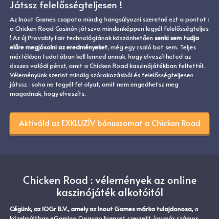
Játssz felelősségteljesen !
Az Inout Games csapata mindig hangsúlyozni szeretné ezt a pontot :
a Chicken Road Casinón játszva mindenképpen legyél felelősségteljes
! Az új Provably Fair technológiának köszönhetően
senki sem tudja
előre megjósolni az eredményeket
, még egy csaló bot sem. Teljes
mértékben tudatában kell lenned annak, hogy elveszítheted az
összes valódi pénzt, amit a Chicken Road kaszinójátékban feltettél.
Véleményünk szerint mindig szórakozásból és felelősségteljesen
játssz : soha ne tegyél fel olyat, amit nem engedhetsz meg
magadnak, hogy elveszíts.
Aktiváld az EXKLUZÍV bónuszomat a Chicken Road
Chicken Road : vélemények az online
kaszinójáték alkotóitól
Cégünk, az IOGr B.V., amely az Inout Games márka tulajdonosa,
a
közelmúltban eGaming Curaçao licencet szerzett, így már számos