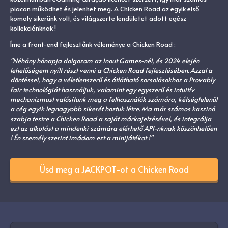
piacon működhet és jelenhet meg. A Chicken Road az egyik első
komoly sikerünk volt, és világszerte lendületet adott egész
kollekciónknak !
Íme a front-end fejlesztőnk véleménye a Chicken Road :
"Néhány hónapja dolgozom az Inout Games-nél, és 2024 elején
lehetőségem nyílt részt venni a Chicken Road fejlesztésében. Azzal a
döntéssel, hogy a véletlenszerű és átlátható sorsolásokhoz a Provably
Fair technológiát használjuk, valamint egy egyszerű és intuitív
mechanizmust valósítunk meg a felhasználók számára, kétségtelenül
a cég egyik legnagyobb sikerét hoztuk létre. Ma már számos kaszinó
szabja testre a Chicken Road a saját márkajelzésével, és integrálja
ezt az alkotást a mindenki számára elérhető API-nknak köszönhetően
! Én személy szerint imádom ezt a minijátékot !"
Üsd meg a JACKPOT-ot a Chicken Road