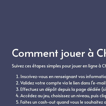
Comment jouer à C
Suivez ces étapes simples pour jouer en ligne à C
Inscrivez-vous en renseignant vos informatio
Validez votre compte via le lien dans l’e-mail e
Effectuez un dépôt depuis la page dédiée (si
Accédez au jeu, choisissez un niveau, puis cli
Faites un cash-out quand vous le souhaitez ou