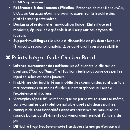
HTML5 optimisée.
Références à des licences officielles :
Présence de mentions MGA,
UKGC ou Curaçao eGaming pour rassurer sur la légalité des
plateformes partenaires.
Design professionnel et navigation fluide :
L'interface est
moderne, épurée, et agréable à utiliser pour tous types de
joueurs.
Support multilingue :
Le site est disponible en plusieurs langues
(français, espagnol, anglais…), ce qui élargit son accessibilité.
❌ Points Négatifs de Chicken Road
Latence au moment des actions :
un délai entre le clic sur les
boutons ("Go" ou "Jump") et l'action réelle provoque des pertes
injustes selon certains joueurs.
Problèmes de réactivité sur mobile :
les commandes sont parfois
mal reconnues ou moins fluides sur smartphone, nuisant à
l'expérience utilisateur.
Gameplay répétitif :
la mécanique de jeu reste toujours la même,
sans variantes ou évolution notable après plusieurs parties.
Manque de fonctionnalités annexes :
absence de mini-jeux, de
rounds bonus ou d’éléments qui viendraient enrichir l’univers du
jeu.
Difficulté trop élevée en mode Hardcore :
la marge d'erreur est