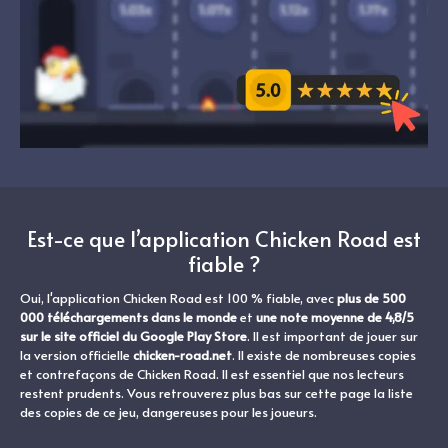
Est-ce que l’application Chicken Road est
fiable ?
Oui, l'application Chicken Road est 100 % fiable, avec
plus de 500
000 téléchargements dans le monde
et
une note moyenne de 4,8/5
sur le site officiel du Google Play Store
. Il est important de jouer sur
la version officielle
chicken-road.net
. Il existe de nombreuses copies
et contrefaçons de Chicken Road. Il est essentiel que nos lecteurs
restent prudents. Vous retrouverez plus bas sur cette page la liste
des copies de ce jeu, dangereuses pour les joueurs.