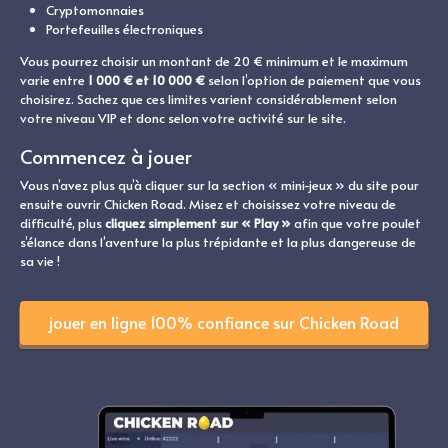
Cryptomonnaies
Portefeuilles électroniques
Vous pourrez choisir un montant de 20 € minimum et le maximum
varie entre
1 000 € et 10 000 €
selon l’option de paiement que vous
choisirez. Sachez que ces limites varient considérablement selon
votre niveau VIP et donc selon votre activité sur le site.
Commencez à jouer
Vous n’avez plus qu’à cliquer sur la section « mini-jeux » du site pour
ensuite ouvrir Chicken Road. Misez et choisissez votre niveau de
difficulté, plus
cliquez simplement sur « Play »
afin que votre poulet
s’élance dans l’aventure la plus trépidante et la plus dangereuse de
sa vie !
jouer en ligne 100% confiance sur Chicken Road