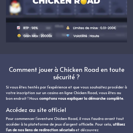
Comment jouer à Chicken Road en toute
sécurité ?
Si vous êtes tentés par l’expérience et que vous souhaitez procéder à
votre inscription sur un casino en ligne Chicken Road, vous êtes au
bon endroit ! Nous
comptons vous expliquer la démarche complète
.
Accédez au site officiel
Pour commencer l’aventure Chicken Road, il vous faudra avant tout
accéder à la plateforme de jeux d’argent officielle. Pour cela,
utilisez
l’un de nos liens de redirection sécurisés
et découvrez