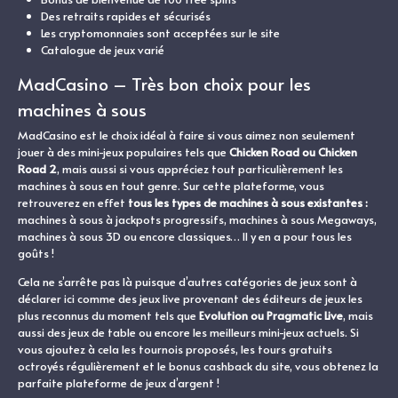
Des retraits rapides et sécurisés
Les cryptomonnaies sont acceptées sur le site
Catalogue de jeux varié
MadCasino – Très bon choix pour les
machines à sous
MadCasino est le choix idéal à faire si vous aimez non seulement
jouer à des mini-jeux populaires tels que
Chicken Road ou Chicken
Road 2
, mais aussi si vous appréciez tout particulièrement les
machines à sous en tout genre. Sur cette plateforme, vous
retrouverez en effet
tous les types de machines à sous existantes :
machines à sous à jackpots progressifs, machines à sous Megaways,
machines à sous 3D ou encore classiques… Il y en a pour tous les
goûts !
Cela ne s’arrête pas là puisque d’autres catégories de jeux sont à
déclarer ici comme des jeux live provenant des éditeurs de jeux les
plus reconnus du moment tels que
Evolution ou Pragmatic Live
, mais
aussi des jeux de table ou encore les meilleurs mini-jeux actuels. Si
vous ajoutez à cela les tournois proposés, les tours gratuits
octroyés régulièrement et le bonus cashback du site, vous obtenez la
parfaite plateforme de jeux d’argent !