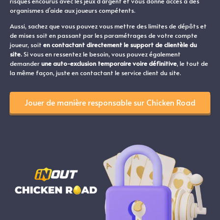
risques encourus avec les jeux d’argent et vous donne accès à des
organismes d’aide aux joueurs compétents.
Aussi, sachez que vous pouvez vous mettre des limites de dépôts et
de mises soit en passant par les paramétrages de votre compte
joueur, soit
en contactant directement le support de clientèle du
site.
Si vous en ressentez le besoin, vous pouvez également
demander
une auto-exclusion temporaire voire définitive
, le tout de
la même façon, juste en contactant le service client du site.
Jouer de manière responsable sur Chicken Road