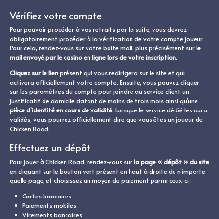
Vérifiez votre compte
Pour pouvoir procéder à vos retraits par la suite, vous devrez
obligatoirement procéder à la vérification de votre compte joueur.
Pour cela, rendez-vous sur votre boite mail, plus précisément sur
le
mail envoyé par le casino en ligne lors de votre inscription
.
Cliquez sur le lien
présent qui vous redirigera sur le site et qui
activera officiellement votre compte. Ensuite, vous pouvez cliquer
sur les paramètres du compte pour joindre au service client un
justificatif de domicile datant de moins de trois mois ainsi qu’une
pièce d’identité en cours de validité
. Lorsque le service dédié les aura
validés, vous pourrez officiellement dire que vous êtes un joueur de
Chicken Road.
Effectuez un dépôt
Pour jouer à Chicken Road, rendez-vous sur
la page « dépôt » du site
en cliquant sur le bouton vert présent en haut à droite de n’importe
quelle page, et choisissez un moyen de paiement parmi ceux-ci :
Cartes bancaires
Paiements mobiles
Virements bancaires