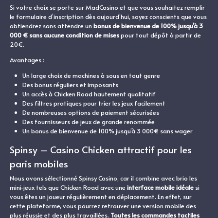
Si votre choix se porte sur MadCasino et que vous souhaitez remplir
le formulaire d’inscription dès aujourd’hui, soyez conscients que vous
obtiendrez sans attendre un
bonus de bienvenue de 100% jusqu’à 3
000 € sans aucune condition de mises
pour tout dépôt à partir de
20€.
Avantages :
Un large choix de machines à sous en tout genre
Des bonus réguliers et imposants
Un accès à Chicken Road hautement qualitatif
Des filtres pratiques pour trier les jeux facilement
De nombreuses options de paiement sécurisées
Des fournisseurs de jeux de grande renommée
Un bonus de bienvenue de 100% jusqu’à 3 000€ sans wager
Spinsy – Casino Chicken attractif pour les
paris mobiles
Nous avons sélectionné Spinsy Casino, car il combine avec brio les
mini-jeux tels que Chicken Road avec une
interface mobile idéale
si
vous êtes un joueur régulièrement en déplacement. En effet, sur
cette plateforme, vous pourrez retrouver une version mobile des
plus réussie et des plus travaillées.
Toutes les commandes tactiles