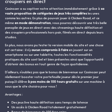
croupiers en direct
Casinozer a su captiver notre attention immédiatement grâce à
sa
vaste proposition de catégories de jeux très complètes
les unes
comme les autres. En plus de pouvoir jouer à Chicken Road, et ce
même
en mode démonstration
, vous pourrez découvrir une très belle
panoplie de jeux en direct avec des streamings haute définition et
des croupiers professionnels hors pair, filmés en direct depuis leurs
studios.
En plus, nous avons pu tester la version mobile du site et une chose
est certaine : il n’y
aucun compromis à faire
en jouant sur un
smartphone ou sur une tablette, toutes les fonctionnalités
pratiques du site sont bel et bien présentes ainsi que l’opportunité
d’obtenir des bonus en tout genre de façon quotidienne.
D’ailleurs, n’oubliez pas que le bonus de bienvenue sur Casinozer peut
réellement booster votre portefeuille joueur dès le premier jour
puisqu’il s’élève
à pas moins de 100 tours gratuits
sur une machine à
sous que le site choisira pour vous !
Avantages :
Des jeux live haute définition sans temps de latence
Un accès à Chicken Road totalement gratuitement
Bonus de bienvenue de 100 free spins