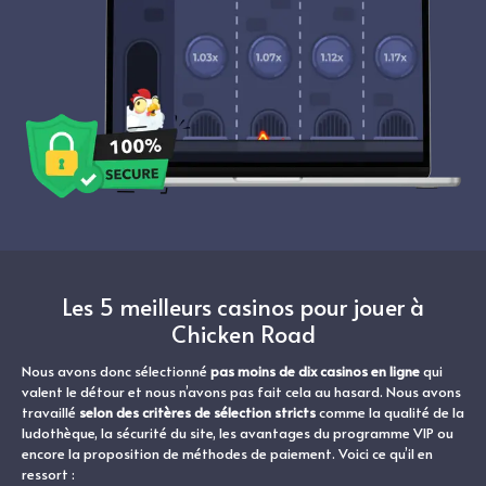
Les 5 meilleurs casinos pour jouer à
Chicken Road
Nous avons donc sélectionné
pas moins de dix casinos en ligne
qui
valent le détour et nous n’avons pas fait cela au hasard. Nous avons
travaillé
selon des critères de sélection stricts
comme la qualité de la
ludothèque, la sécurité du site, les avantages du programme VIP ou
encore la proposition de méthodes de paiement. Voici ce qu’il en
ressort :