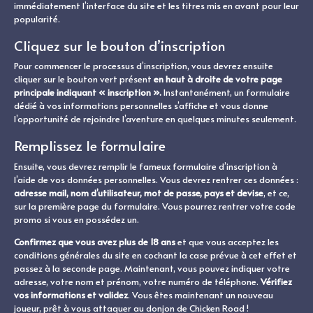
immédiatement l’interface du site et les titres mis en avant pour leur
popularité.
Cliquez sur le bouton d’inscription
Pour commencer le processus d’inscription, vous devrez ensuite
cliquer sur le bouton vert présent
en haut à droite de votre page
principale indiquant « inscription ».
Instantanément, un formulaire
dédié à vos informations personnelles s’affiche et vous donne
l’opportunité de rejoindre l’aventure en quelques minutes seulement.
Remplissez le formulaire
Ensuite, vous devrez remplir le fameux formulaire d’inscription à
l’aide de vos données personnelles. Vous devrez rentrer ces données :
adresse mail, nom d’utilisateur, mot de passe, pays et devise
, et ce,
sur la première page du formulaire. Vous pourrez rentrer votre code
promo si vous en possédez un.
Confirmez que vous avez plus de 18 ans
et que vous acceptez les
conditions générales du site en cochant la case prévue à cet effet et
passez à la seconde page. Maintenant, vous pouvez indiquer votre
adresse, votre nom et prénom, votre numéro de téléphone.
Vérifiez
vos informations et validez
. Vous êtes maintenant un nouveau
joueur, prêt à vous attaquer au donjon de Chicken Road !